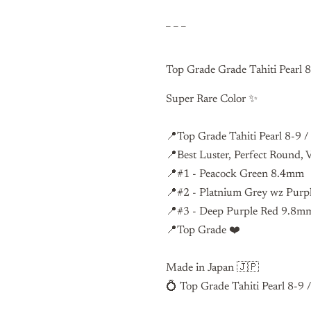
_ _ _
Top Grade
Grade Tahiti Pearl
Super Rare Color ✨
📍Top Grade
Tahiti Pearl 8-9
📍Best Luster, Perfect Round,
📍#1 - Peacock Green 8.4mm
📍#2 - Platnium Grey wz Pur
📍#3 - Deep Purple Red 9.8
📍Top Grade ❤️
Made in Japan 🇯🇵
💍 Top Grade Tahiti Pearl 8-9