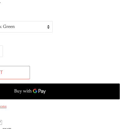
.
T
ions
