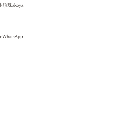
珍珠akoya
or WhatsApp