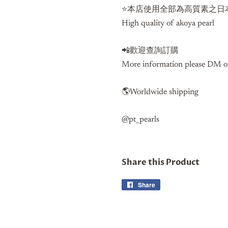
⭐️本店使用全部為高質素之日本
High quality of akoya pearl
📲歡迎查詢訂購
More information please DM 
🌎Worldwide shipping
@pt_pearls
Share this Product
Share
Share
on
Facebook