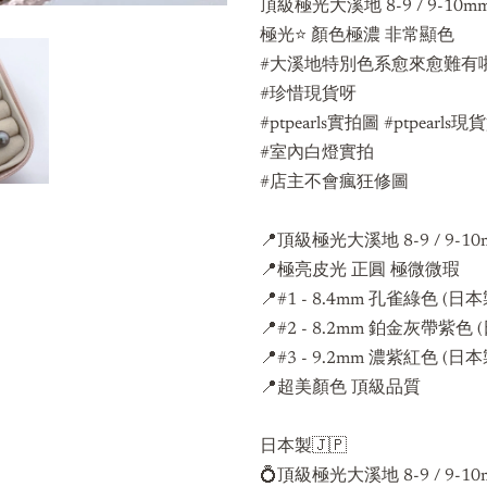
頂級極光大溪地 8-9 / 9-10m
極光⭐️ 顏色極濃 非常顯色
#大溪地特別色系愈來愈難有
#珍惜現貨呀
#ptpearls實拍圖 #ptpearls
#室內白燈實拍
#店主不會瘋狂修圖
📍頂級極光大溪地 8-9 / 9-1
📍極亮皮光 正圓 極微微瑕
📍#1 - 8.4mm 孔雀
綠色 (日本
📍#2 - 8.2mm 鉑金灰帶紫色
📍#3 - 9.2mm 濃紫紅色 (日
📍超美顏色 頂級品質
日本製🇯🇵
💍頂級極光大溪地 8-9 / 9-1