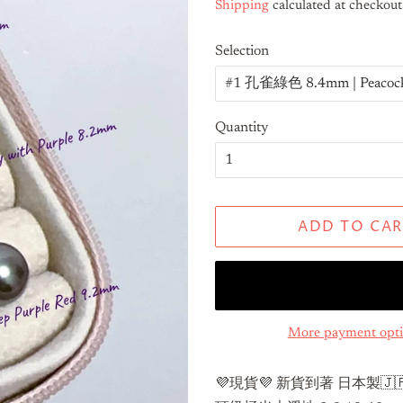
Shipping
calculated at checkout
Selection
Quantity
ADD TO CAR
More payment opt
💜現貨💜 新貨到著 日本製🇯