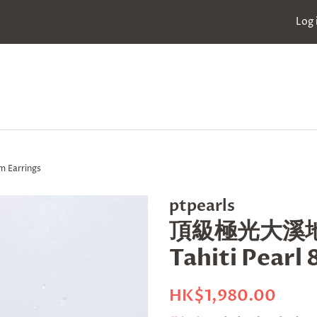
Log 
 Earrings
ptpearls
頂級極光大溪地 8
Tahiti Pearl
Regular
Sale
HK$1,980.00
price
price