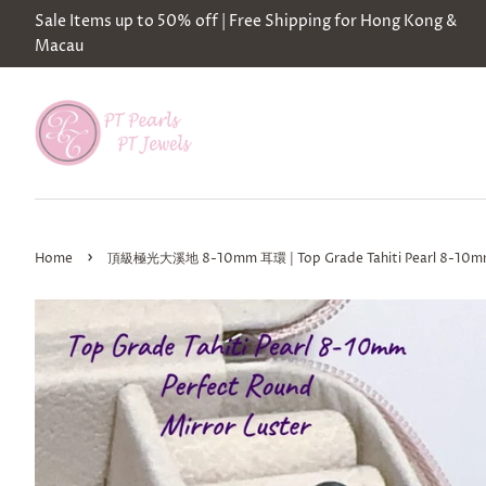
Sale Items up to 50% off | Free Shipping for Hong Kong &
Macau
›
Home
頂級極光大溪地 8-10mm 耳環 | Top Grade Tahiti Pearl 8-10mm